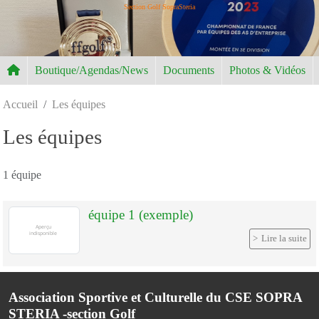
Panneau de gestion des cookies
Section Golf SopraSteria
Boutique/Agendas/News
Documents
Photos & Vidéos
Accueil
Les équipes
Les équipes
1 équipe
équipe 1 (exemple)
Lire la suite
Association Sportive et Culturelle du CSE SOPRA
STERIA -section Golf